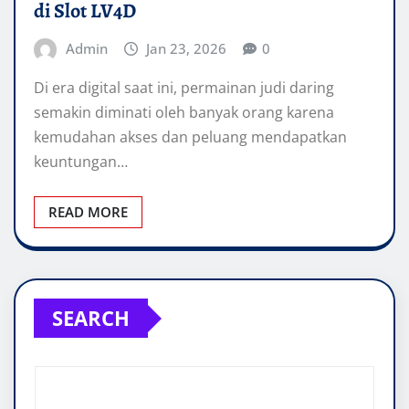
di Slot LV4D
Admin
Jan 23, 2026
0
Di era digital saat ini, permainan judi daring
semakin diminati oleh banyak orang karena
kemudahan akses dan peluang mendapatkan
keuntungan…
READ MORE
SEARCH