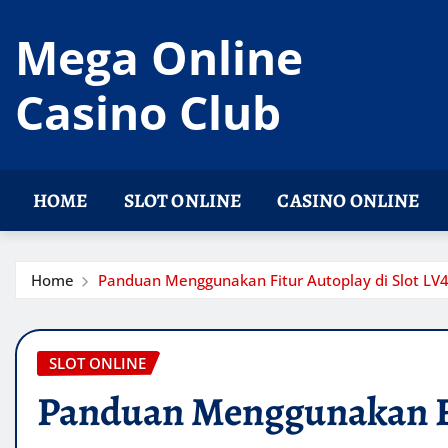
Skip
Mega Online
to
content
Casino Club
HOME
SLOT ONLINE
CASINO ONLINE
Home
Panduan Menggunakan Fitur Autoplay di Slot LV
SLOT ONLINE
Panduan Menggunakan Fi