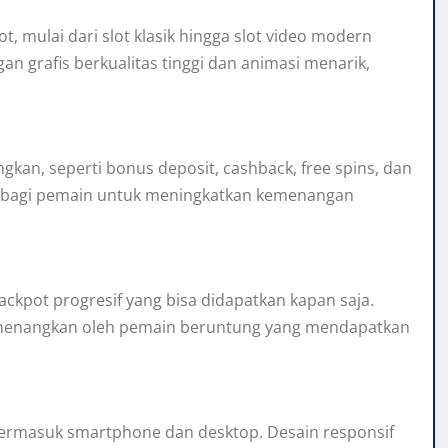
, mulai dari slot klasik hingga slot video modern
an grafis berkualitas tinggi dan animasi menarik,
an, seperti bonus deposit, cashback, free spins, dan
ar bagi pemain untuk meningkatkan kemenangan
ackpot progresif yang bisa didapatkan kapan saja.
 dimenangkan oleh pemain beruntung yang mendapatkan
, termasuk smartphone dan desktop. Desain responsif