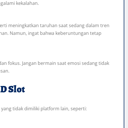
ngalami kekalahan.
erti meningkatkan taruhan saat sedang dalam tren
an. Namun, ingat bahwa keberuntungan tetap
dan fokus. Jangan bermain saat emosi sedang tidak
usan.
D Slot
g tidak dimiliki platform lain, seperti: