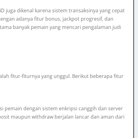
4D juga dikenal karena sistem transaksinya yang cepat
engan adanya fitur bonus, jackpot progresif, dan
 utama banyak pemain yang mencari pengalaman judi
ah fitur-fiturnya yang unggul. Berikut beberapa fitur
 pemain dengan sistem enkripsi canggih dan server
eposit maupun withdraw berjalan lancar dan aman dari