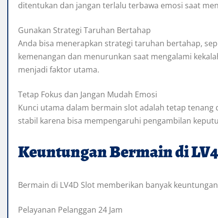
ditentukan dan jangan terlalu terbawa emosi saat me
Gunakan Strategi Taruhan Bertahap
Anda bisa menerapkan strategi taruhan bertahap, sep
kemenangan dan menurunkan saat mengalami kekalah
menjadi faktor utama.
Tetap Fokus dan Jangan Mudah Emosi
Kunci utama dalam bermain slot adalah tetap tenang 
stabil karena bisa mempengaruhi pengambilan keput
Keuntungan Bermain di LV4
Bermain di LV4D Slot memberikan banyak keuntungan yan
Pelayanan Pelanggan 24 Jam