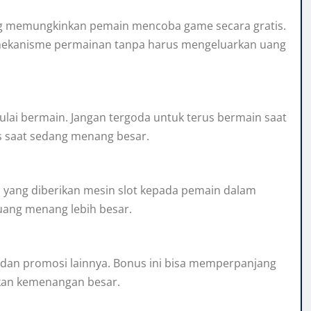
ng memungkinkan pemain mencoba game secara gratis.
 mekanisme permainan tanpa harus mengeluarkan uang
ai bermain. Jangan tergoda untuk terus bermain saat
s saat sedang menang besar.
 yang diberikan mesin slot kepada pemain dalam
luang menang lebih besar.
 dan promosi lainnya. Bonus ini bisa memperpanjang
kan kemenangan besar.