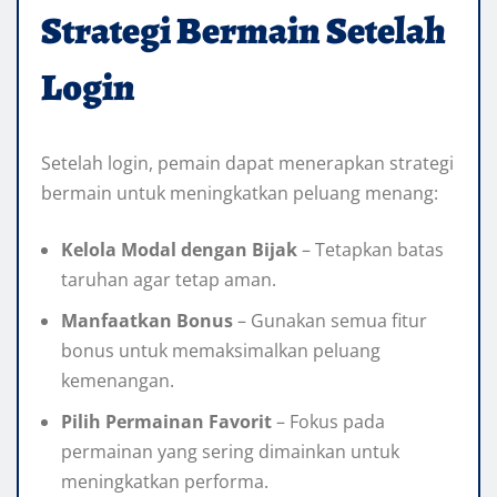
Strategi Bermain Setelah
Login
Setelah login, pemain dapat menerapkan strategi
bermain untuk meningkatkan peluang menang:
Kelola Modal dengan Bijak
– Tetapkan batas
taruhan agar tetap aman.
Manfaatkan Bonus
– Gunakan semua fitur
bonus untuk memaksimalkan peluang
kemenangan.
Pilih Permainan Favorit
– Fokus pada
permainan yang sering dimainkan untuk
meningkatkan performa.