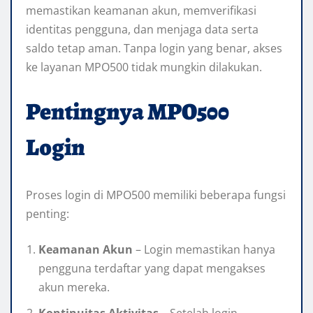
memastikan keamanan akun, memverifikasi
identitas pengguna, dan menjaga data serta
saldo tetap aman. Tanpa login yang benar, akses
ke layanan MPO500 tidak mungkin dilakukan.
Pentingnya MPO500
Login
Proses login di MPO500 memiliki beberapa fungsi
penting:
Keamanan Akun
– Login memastikan hanya
pengguna terdaftar yang dapat mengakses
akun mereka.