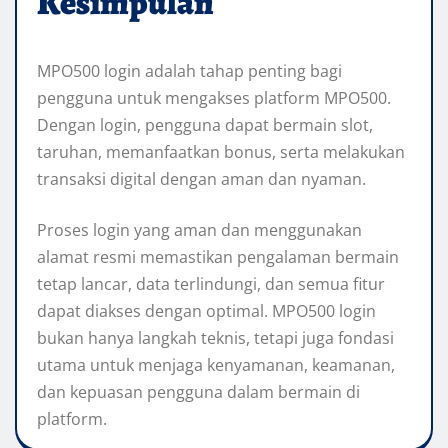
Kesimpulan
MPO500 login adalah tahap penting bagi
pengguna untuk mengakses platform MPO500.
Dengan login, pengguna dapat bermain slot,
taruhan, memanfaatkan bonus, serta melakukan
transaksi digital dengan aman dan nyaman.
Proses login yang aman dan menggunakan
alamat resmi memastikan pengalaman bermain
tetap lancar, data terlindungi, dan semua fitur
dapat diakses dengan optimal. MPO500 login
bukan hanya langkah teknis, tetapi juga fondasi
utama untuk menjaga kenyamanan, keamanan,
dan kepuasan pengguna dalam bermain di
platform.