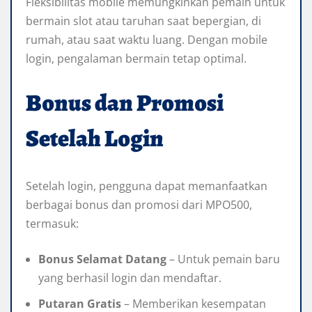
Fleksibilitas mobile memungkinkan pemain untuk
bermain slot atau taruhan saat bepergian, di
rumah, atau saat waktu luang. Dengan mobile
login, pengalaman bermain tetap optimal.
Bonus dan Promosi
Setelah Login
Setelah login, pengguna dapat memanfaatkan
berbagai bonus dan promosi dari MPO500,
termasuk:
Bonus Selamat Datang
– Untuk pemain baru
yang berhasil login dan mendaftar.
Putaran Gratis
– Memberikan kesempatan