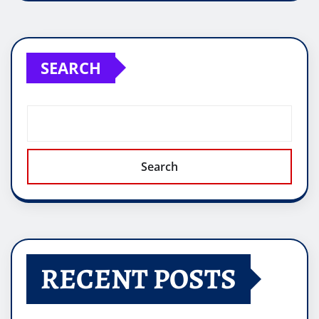
SEARCH
Search
RECENT POSTS