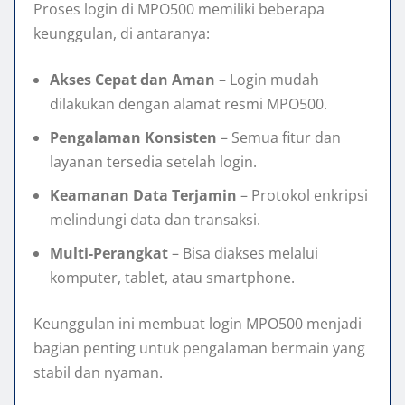
Proses login di MPO500 memiliki beberapa
keunggulan, di antaranya:
Akses Cepat dan Aman
– Login mudah
dilakukan dengan alamat resmi MPO500.
Pengalaman Konsisten
– Semua fitur dan
layanan tersedia setelah login.
Keamanan Data Terjamin
– Protokol enkripsi
melindungi data dan transaksi.
Multi-Perangkat
– Bisa diakses melalui
komputer, tablet, atau smartphone.
Keunggulan ini membuat login MPO500 menjadi
bagian penting untuk pengalaman bermain yang
stabil dan nyaman.