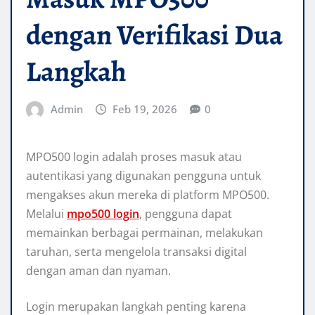
dengan Verifikasi Dua
Langkah
Admin
Feb 19, 2026
0
MPO500 login adalah proses masuk atau
autentikasi yang digunakan pengguna untuk
mengakses akun mereka di platform MPO500.
Melalui
mpo500 login
, pengguna dapat
memainkan berbagai permainan, melakukan
taruhan, serta mengelola transaksi digital
dengan aman dan nyaman.
Login merupakan langkah penting karena