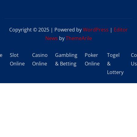
Copyright © 2025 | Powered by
WordPress
|
Editor
News
by
ThemeArile
e
Slot
Casino
Gambling
Poker
Togel
Co
Online
Online
& Betting
Online
&
Us
Lottery