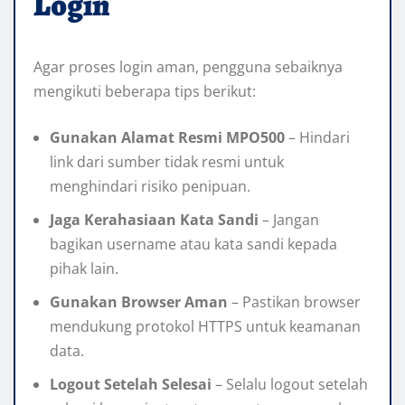
Login
Agar proses login aman, pengguna sebaiknya
mengikuti beberapa tips berikut:
Gunakan Alamat Resmi MPO500
– Hindari
link dari sumber tidak resmi untuk
menghindari risiko penipuan.
Jaga Kerahasiaan Kata Sandi
– Jangan
bagikan username atau kata sandi kepada
pihak lain.
Gunakan Browser Aman
– Pastikan browser
mendukung protokol HTTPS untuk keamanan
data.
Logout Setelah Selesai
– Selalu logout setelah