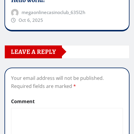
megaonlinecasinoclub_635l2h
Oct 6, 2025
LEAVE A REPLY
Your email address will not be published.
Required fields are marked
*
Comment